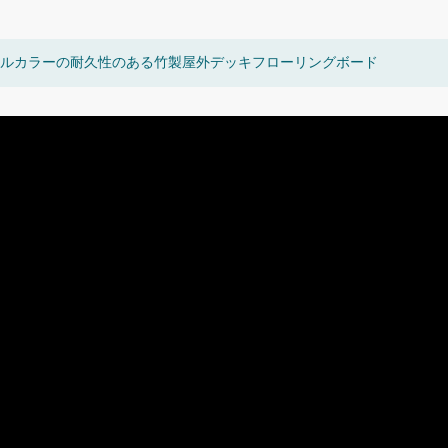
ルカラーの耐久性のある竹製屋外デッキフローリングボード
床材
高品質で環境に優しい竹のガーデ
モダンな竹の高密
ンパティオフロアデッキ
房床