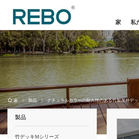
家
私
>
製品
>
ナチュラルカラーの耐久性のある竹製屋外デッ
家
製品
竹デッキMシリーズ