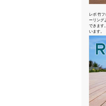
レボ 竹
ーリング
できます
います。