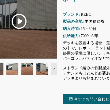
ブランド:
REBO
製品の産地:
中国福建省
納入時間:
15～30日
供給能力:
7000m3/年
デッキを設置する場合、選
の中で、レボ ストランド
飾用の環境に優しいデッキ
パーゴラ、パティオなどで
ストランド編みの竹製屋外
>
テナンスもほとんど必要あ
デッキよりも好まれていま
今すぐお問い合わせ