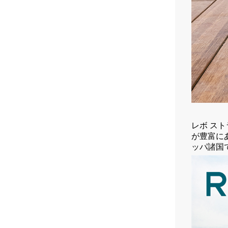
レボ ス
が豊富に
ッパ諸国