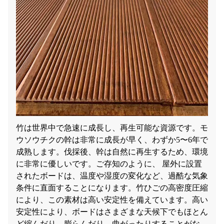
竹は世界中で急速に成長し、再生可能な資源です。モ
ウソウチクの幹は非常に成長が早く、わずか5〜6年で
成熟します。伐採後、幹は自然に再生するため、環境
に非常に優しいです。ご存知のように、
屋外に設置
されたボードは、温度や湿度の変化など、過酷な気象
条件に直面することになります。竹ひごの高密度圧縮
により、この素材は高い安定性を備えています。高い
安定性により、ボードはさまざまな天候下でもほとん
ど縮んだり、膨らんだり、曲がったりすることがな