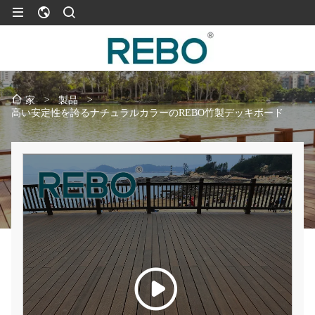
>
製品
>
家
高い安定性を誇るナチュラルカラーのREBO竹製デッキボード