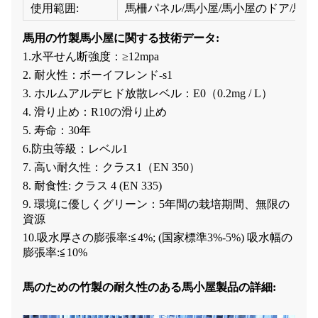
使用範囲:
馬柵パネル/馬小屋/馬小屋のドア/馬
馬用の竹製馬小屋に関する技術データ:
1.水平せん断強度：≥12mpa
2. 耐火性：ボーイフレンド-s1
3. ホルムアルデヒド放散レベル：E0（0.2mg / L）
4. 滑り止め：R10の滑り止め
5. 寿命：30年
6.防虫等級：レベル1
7. 高い耐久性：クラス1（EN 350）
8. 耐食性: クラス 4 (EN 335)
9. 環境に優しくグリーン：5年間の栽培期間、無限の
資源
10.吸水厚さの膨張率:≦4%; (国家標準3%-5%) 吸水幅の
膨張率:≦10%
馬のための竹製の耐久性のある馬小屋製品の詳細: