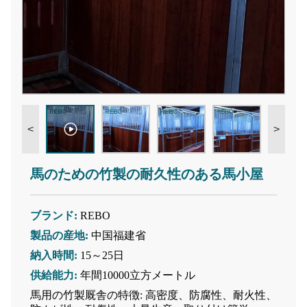
<
>
馬のための竹製の耐久性のある馬小屋
ブランド:
REBO
製品の産地:
中国福建省
納入時間:
15～25日
供給能力:
年間10000立方メートル
馬用の竹製厩舎の特徴: 高密度、防腐性、耐火性、