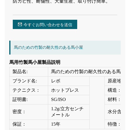
防カビ性、耐傷性、大量生産、取り付け簡単。
今すぐお問い合わせを送信
馬のための竹製の耐久性のある馬小屋
馬用竹製馬小屋製品説明
製品名:
馬のための竹製の耐久性のある馬小屋
ブランド名:
レボ
原産地:
テクニクス：
ホットプレス
構造：
証明書:
SG/ISO
材料：
1.2g/立方センチ
密度：
水分含有量
メートル
保証：
15年
特徴：