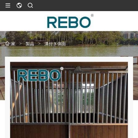
>
製品
>
溝付き側面
家