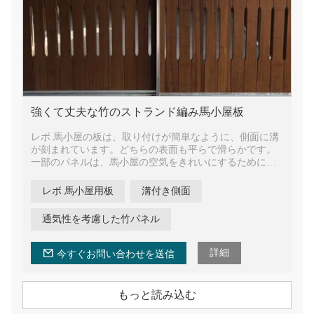
強くて丈夫な竹のストランド編み馬小屋板
レボ 馬小屋の板は、取り付けが簡単なように、側面に溝
が刻まれています。どちらの表面も平らで滑らかです。
一部のパネルは、馬小屋の空気をきれいにするために通
気口が設計されています。中程度の炭化による自然な
色、ウォカ オイル仕上げ、竹の質感により、竹の板は自
レボ 馬小屋用板
溝付き側面
然で快適、かつ優雅に見えます。
竹製の馬小屋の板は非常に強くて丈夫であることが証明
通気性を考慮した竹パネル
されています。レボ 竹パネルは耐火クラス B に反応する
ため、馬小屋は馬にとって非常に安全です。耐火性能は
一般的な木材、合板などよりもはるかに優れています。
詳細
今すぐお問い合わせを送信
もっと読み込む